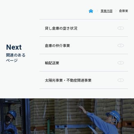
事業内容
倉庫業
大永
運輸
倉庫
貸し倉庫の空き状況
(株)
｜岡
山県
倉庫の仲介事業
Next
倉敷
市の
関連のある
物流
ページ
輸配送業
企業
太陽光事業・不動産関連事業